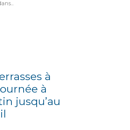
ans...
errasses à
journée à
in jusqu’au
il