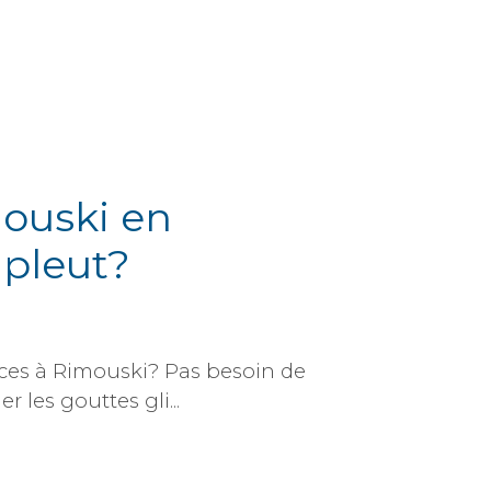
mouski en
 pleut?
nces à Rimouski? Pas besoin de
 les gouttes gli...