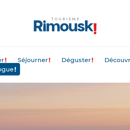
er
Séjourner
Déguster
Découvri
ogue