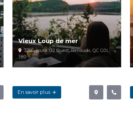
Vieux Loup de mer
3250, route 132 Ouest, Rimouski, QC G0L
1B0
En savoir plus