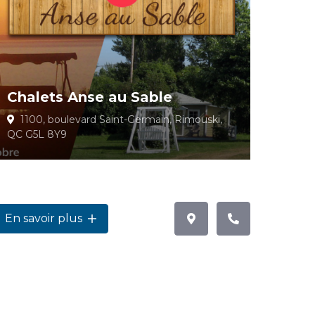
Chalets Anse au Sable
1100, boulevard Saint-Germain, Rimouski,
QC G5L 8Y9
En savoir plus