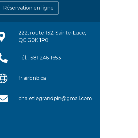
Réservation en ligne
222, route 132, Sainte-Luce,
QC G0K 1P0
Tél. : 581 246-1653
fr.airbnb.ca
chaletlegrandpin@gmail.com