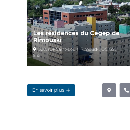
Les résidences du Cégep de
Rimouski
320, rue Saint-Louis, Rimouski, QC G5L
5R5
En savoir plus