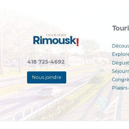
Tour
Découv
Explor
418 725-4692
Dégust
Séjour
Nous joindre
Congrè
Plaisirs