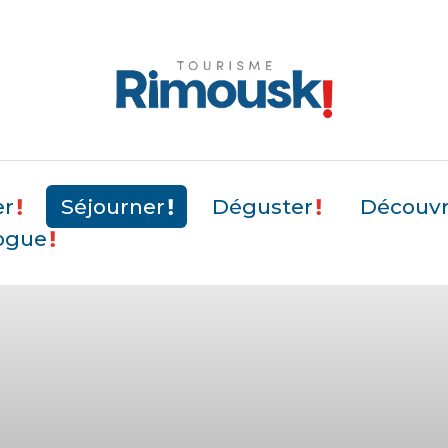
er
Séjourner
Déguster
Découvri
ogue