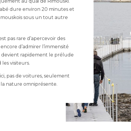
quement au quai de Rimouski.
rnabé dure environ 20 minutes et
 rimouskois sous un tout autre
n’est pas rare d’apercevoir des
 encore d’admirer l’immensité
 devient rapidement le prélude
les visiteurs.
: ici, pas de voitures, seulement
et la nature omniprésente.