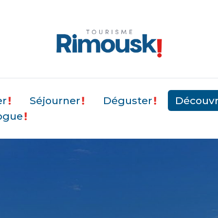
er
Séjourner
Déguster
Découvri
ogue