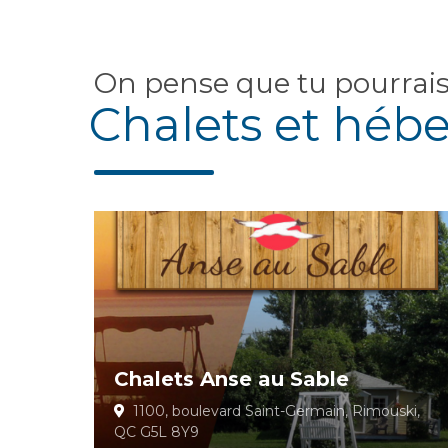
On pense que tu pourrai
Chalets et héb
Chalets Anse au Sable
1100, boulevard Saint-Germain, Rimouski,
QC G5L 8Y9