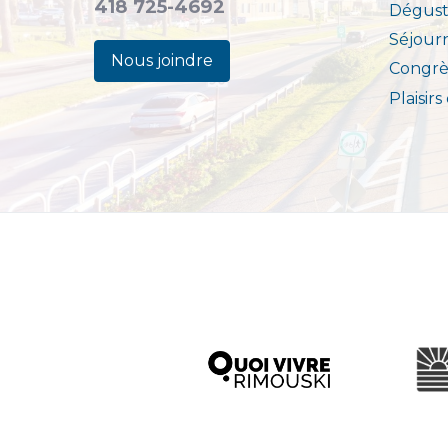
418 725-4692
Dégust
Séjour
Nous joindre
Congrè
Plaisirs
Ville d
Quoi vivre à Rimouski