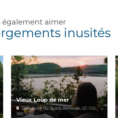
s également aimer
ergements inusités
Vieux Loup de mer
3250, route 132 Ouest, Rimouski, QC G0L
1B0