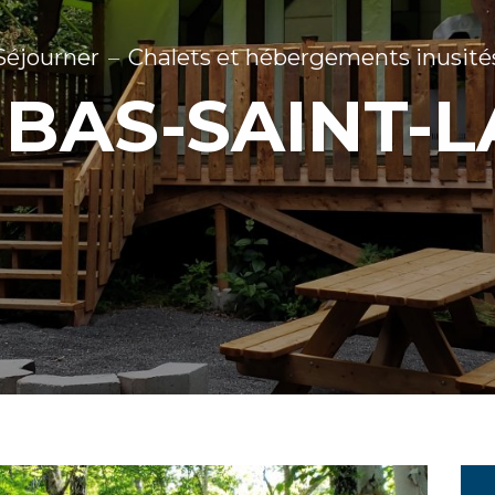
Séjourner
Chalets et hébergements inusité
 BAS-SAINT-