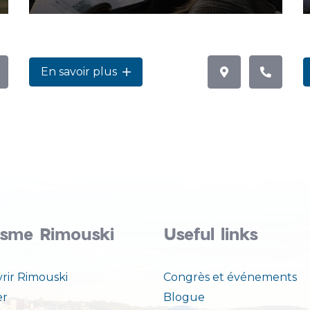
En savoir plus
isme Rimouski
Useful links
rir Rimouski
Congrès et événements
er
Blogue