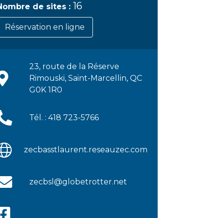
16
Nombre de sites :
Réservation en ligne
23, route de la Réserve
Rimouski, Saint-Marcellin, QC
G0K 1R0
Tél. : 418 723-5766
zecbasstlaurent.reseauzec.com
zecbsl@globetrotter.net