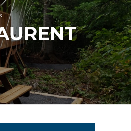
s
LAURENT