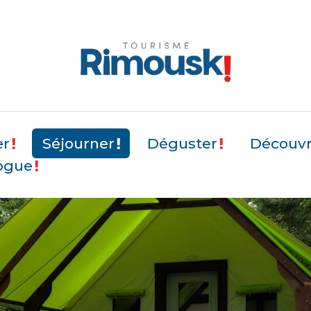
er
Séjourner
Déguster
Découvri
ogue