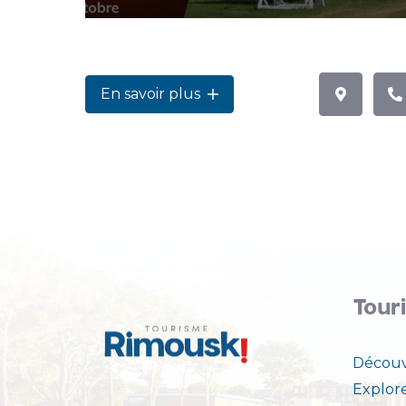
En savoir plus
Tour
Découv
Explor