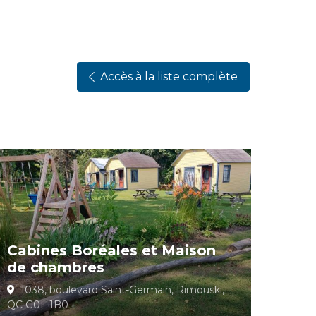
Accès à la liste complète
Cabines Boréales et Maison
de chambres
1038, boulevard Saint-Germain, Rimouski,
QC G0L 1B0