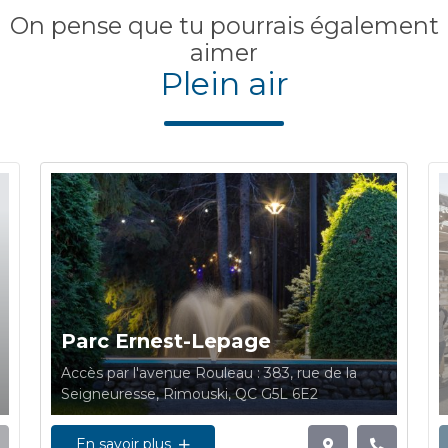
On pense que tu pourrais également
aimer
Plein air
Parc Ernest-Lepage
Accès par l'avenue Rouleau : 383, rue de la
Seigneuresse, Rimouski, QC G5L 6E2
En savoir plus