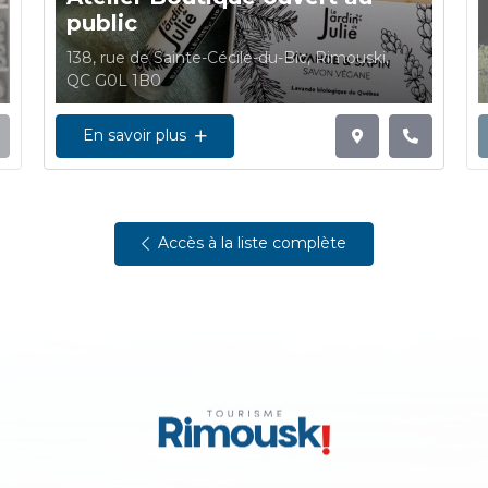
public
138, rue de Sainte-Cécile-du-Bic, Rimouski,
QC G0L 1B0
En savoir plus
Accès à la liste complète