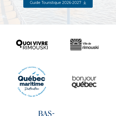
Guide Touristique 2026-2027
Ville de Rimouski
Quoi vivre à Rimouski
Québec Original
Le Québec Maritime