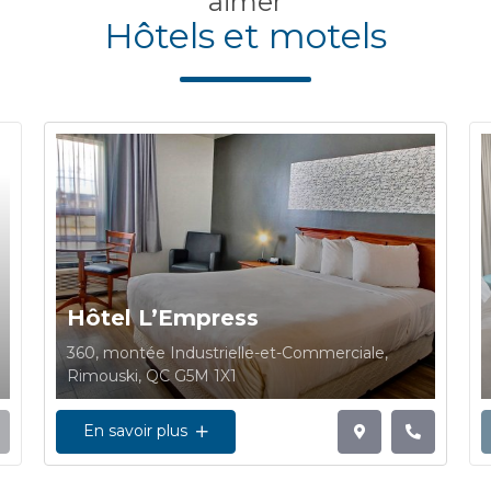
aimer
Hôtels et motels
Hôtel L’Empress
360, montée Industrielle-et-Commerciale,
Rimouski, QC G5M 1X1
En savoir plus