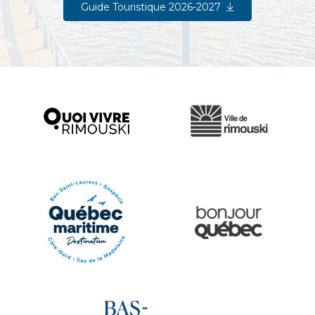
Guide Touristique 2026-2027
Ville de Rimouski
Quoi vivre à Rimouski
Québec Original
Le Québec Maritime