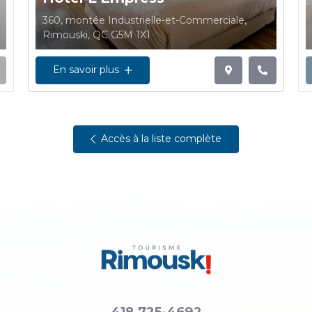
360, montée Industrielle-et-Commerciale,
Rimouski, QC G5M 1X1
En savoir plus
Accès à la liste complète
418 725-4692