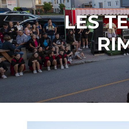
LES T
RI