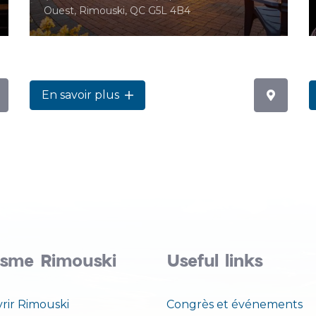
Ouest, Rimouski, QC G5L 4B4
En savoir plus
isme Rimouski
Useful links
rir Rimouski
Congrès et événements