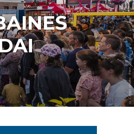
BAINES
DAI
© Crédit photo : Iften Redjah