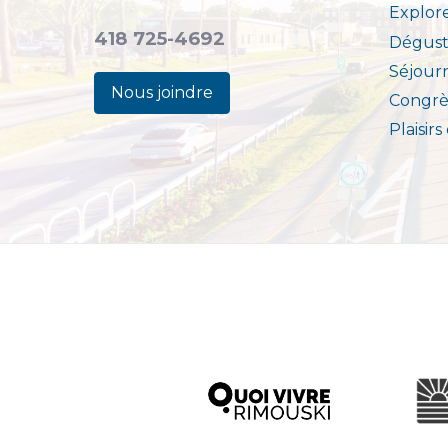
Explor
418 725-4692
Dégust
Séjour
Nous joindre
Congrè
Plaisirs
Ville d