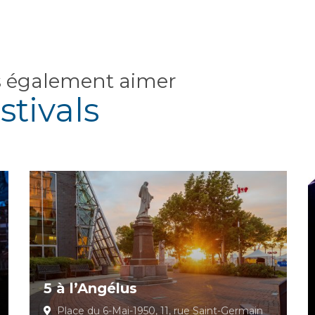
s également aimer
stivals
5 à l’Angélus
Place du 6-Mai-1950, 11, rue Saint-Germain