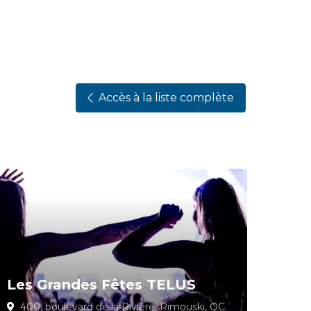
Accès à la liste complète
Les Grandes Fêtes TELUS
400, boulevard de la Rivière, Rimouski, QC