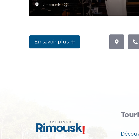
Rimouski, QC
En savoir plus
Tour
Découv