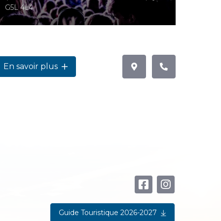
G5L 4L4
En savoir plus
Guide Touristique 2026-2027