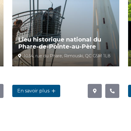
Lieu historique national du
Phare-de-Pointe-au-Père
1034, rue du Phare, Rimouski, QC G5M 1L8
En savoir plus