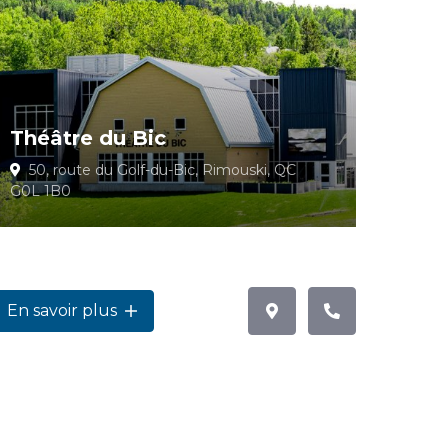
Théâtre du Bic
50, route du Golf-du-Bic, Rimouski, QC
G0L 1B0
En savoir plus