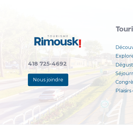
Tour
Découv
Explor
418 725-4692
Dégust
Séjour
Nous joindre
Congrè
Plaisirs