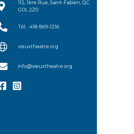
112, 1ère Rue, Saint-Fabien, QC
G0L 2Z0
Tél. : 418 869-1216
vieuxtheatre.org
info@vieuxtheatre.org