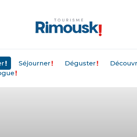
er
Séjourner
Déguster
Découvri
ogue