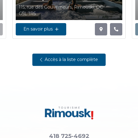
115, rue des Gouverneurs, Rimouski, QC
G5L 1R5
En savoir plus
Accès à la liste complète
418 725-4692