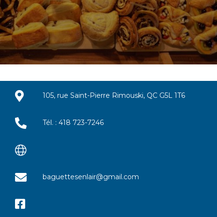
105, rue Saint-Pierre Rimouski, QC G5L 1T6
Tél. : 418 723-7246
baguettesenlair@gmail.com