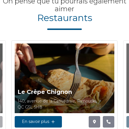
On pense que tu pourrais également
aimer
Restaurants
Le Crêpe Chignon
140, avenue de la Cathédrale, Rimouski,
QC G5L 5H8
En savoir plus