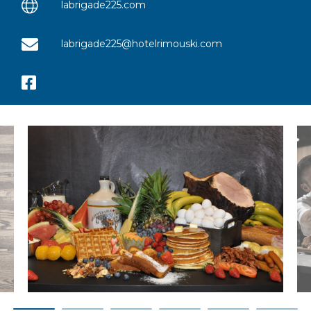
labrigade225.com
labrigade225@hotelrimouski.com