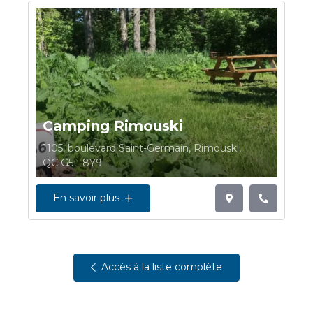
Camping Rimouski
1105, boulevard Saint-Germain, Rimouski,
QC G5L 8Y9
En savoir plus
Accès à la liste complète