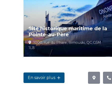
Site historique maritime de la
Pointe-au-Père
1000, rue du Phare, Rimouski, QC G5M
1L8
En savoir plus