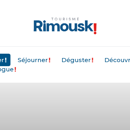
er
Séjourner
Déguster
Découvri
ogue