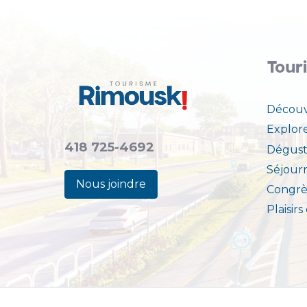
Tour
Découv
Explor
418 725-4692
Dégust
Séjour
Nous joindre
Congrè
Plaisirs