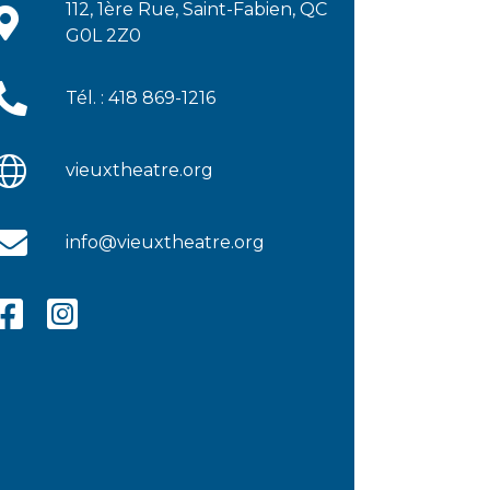
112, 1ère Rue, Saint-Fabien, QC
G0L 2Z0
Tél. : 418 869-1216
vieuxtheatre.org
info@vieuxtheatre.org