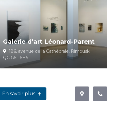
Galerie d’art Léonard-Parent
186, avenue de la Cathédrale, Rimouski,
QC G5L 5H9
En savoir plus