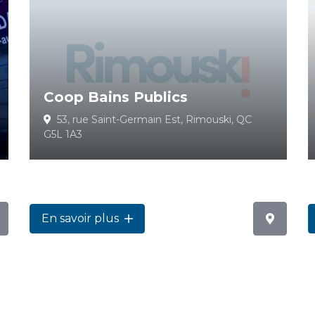
Coop Bains Publics
53, rue Saint-Germain Est, Rimouski, QC
G5L 1A3
En savoir plus