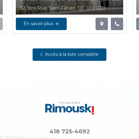
112, 1ère Rue, Saint-Fabien, QC G0L 2Z0
En savoir plus
Accès à la liste complète
418 725-4692