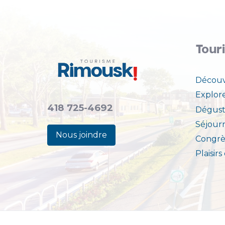
Tour
Découv
Explor
418 725-4692
Dégust
Séjour
Nous joindre
Congrè
Plaisirs