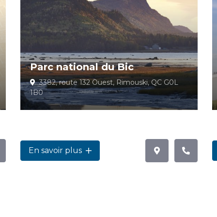
Parc national du Bic
3382, route 132 Ouest, Rimouski, QC G0L
1B0
En savoir plus