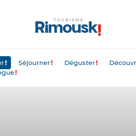
er
Séjourner
Déguster
Découvri
ogue