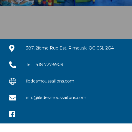
387, 2ième Rue Est, Rimouski QC G5L 2G4
Tél. : 418 727-5909
iledesmoussaillons.com
info@iledesmoussaillons.com