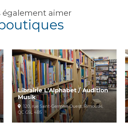
s également aimer
boutiques
Librairie L’Alphabet / Audition
Musik
120, rue Saint-Germain Ouest, Rimouski,
QC G5L 4B5