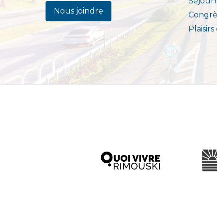
Séjour
Nous joindre
Congrè
Plaisirs
Ville d
Quoi vivre à Rimouski