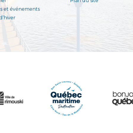
ner
Plan du site
s et événements
 d’hiver
e Rimouski
Québec Origi
Le Québec Maritime