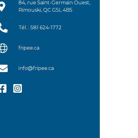
84, rue Saint-Germain Ouest,
Rimouski, QC G5L 4B5
Tél. : 581 624-1772
fripee.ca
info@fripee.ca