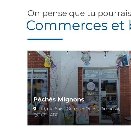
On pense que tu pourrai
Commerces et 
Péchés Mignons
119, rue Saint-Germain Ouest, Rimouski,
QC G5L 4B6