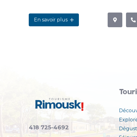
En savoir plus
Tour
Découv
Explor
418 725-4692
Dégust