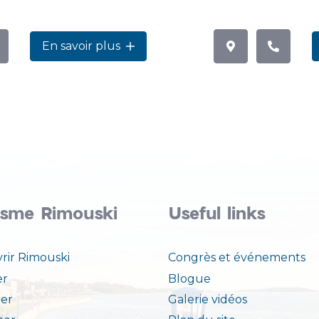
En savoir plus
isme Rimouski
Useful links
rir Rimouski
Congrès et événements
er
Blogue
er
Galerie vidéos