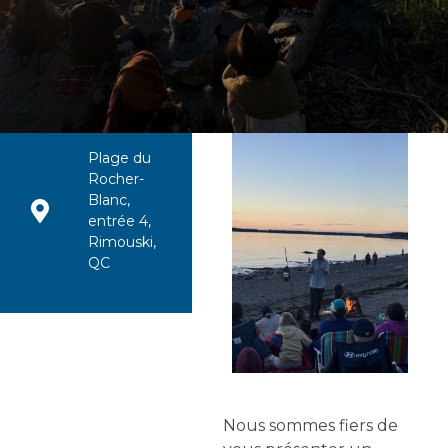
Plage du
Rocher-
Blanc,
entrée 4,
Rimouski,
QC
Nous sommes fiers de